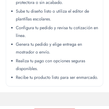
protectora o sin acabado.
Sube tu diseño listo o utiliza el editor de
plantillas escolares.
Configura tu pedido y revisa tu cotización en
línea.
Genera tu pedido y elige entrega en
mostrador o envío.
Realiza tu pago con opciones seguras
disponibles.
Recibe tu producto listo para ser enmarcado.
Seleccione
¿Cómo calificarías tu experiencia en Mi Álbum?
una
opción
de
1
Nada satisfecho
Muy satisfecho
a