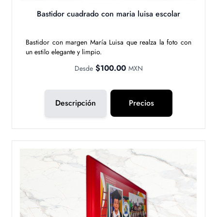
bastidor cuadrado con maria luisa escolar
Bastidor con margen María Luisa que realza la foto con
un estilo elegante y limpio.
$100.00
Desde
MXN
Descripción
Precios