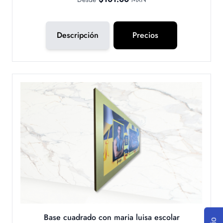
Descripción
Precios
base cuadrado con maria luisa escolar