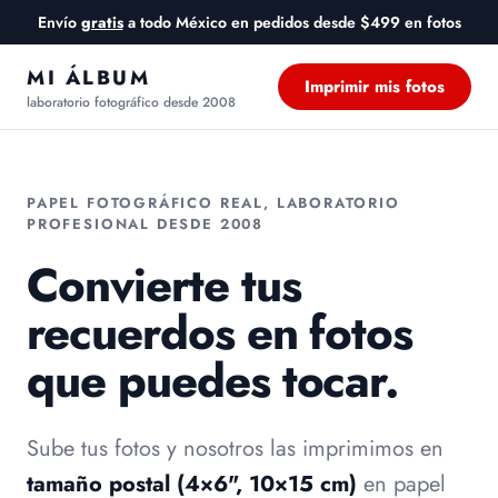
Envío
gratis
a todo México en pedidos desde $499 en fotos
MI ÁLBUM
Imprimir mis fotos
laboratorio fotográfico desde 2008
PAPEL FOTOGRÁFICO REAL, LABORATORIO
PROFESIONAL DESDE 2008
Convierte tus
recuerdos en fotos
que puedes tocar.
Sube tus fotos y nosotros las imprimimos en
tamaño postal (4×6", 10×15 cm)
en papel