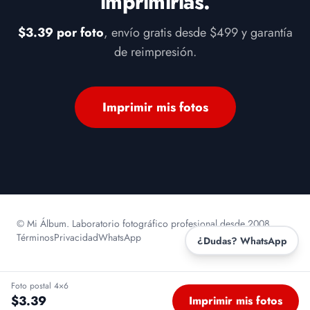
imprimirlas.
$3.39 por foto
, envío gratis desde $499 y garantía
de reimpresión.
Imprimir mis fotos
Seleccione
¿Cómo calificarías tu experiencia en Mi Álbum?
© Mi Álbum. Laboratorio fotográfico profesional desde 2008.
una
Términos
Privacidad
WhatsApp
¿Dudas? WhatsApp
opción
de
1
Nada satisfecho
Muy satisfecho
a
Foto postal 4×6
5
Siguiente
$3.39
Imprimir mis fotos
,