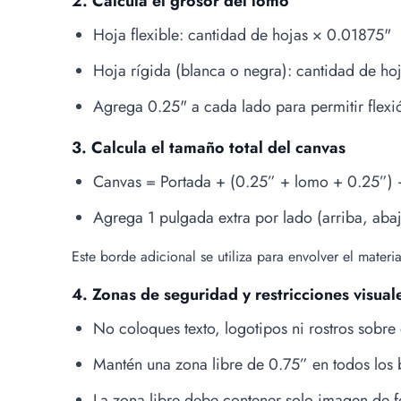
2. Calcula el grosor del lomo
Hoja flexible: cantidad de hojas × 0.01875"
Hoja rígida (blanca o negra): cantidad de h
Agrega 0.25" a cada lado para permitir flexi
3. Calcula el tamaño total del canvas
Canvas = Portada + (0.25” + lomo + 0.25”) 
Agrega 1 pulgada extra por lado (arriba, abaj
Este borde adicional se utiliza para envolver el mater
4. Zonas de seguridad y restricciones visual
No coloques texto, logotipos ni rostros sobre
Mantén una zona libre de 0.75” en todos los 
La zona libre debe contener solo imagen de f