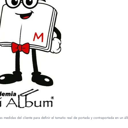
as medidas del cliente para definir el tamaño real de portada y contraportada en un ál