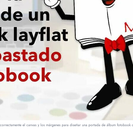
correctamente el canvas y los márgenes para diseñar una portada de álbum fotobook c