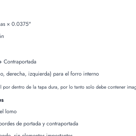
ojas × 0.0375"
ón
+ Contraportada
o, derecha, izquierda) para el forro interno
ial por dentro de la tapa dura, por lo tanto solo debe contener ima
es
 el lomo
bordes de portada y contraportada
ondo, sin elementos importantes